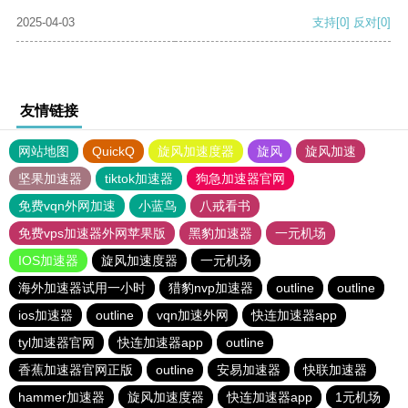
2025-04-03
支持
[0]
反对
[0]
友情链接
网站地图
QuickQ
旋风加速度器
旋风
旋风加速
坚果加速器
tiktok加速器
狗急加速器官网
免费vqn外网加速
小蓝鸟
八戒看书
免费vps加速器外网苹果版
黑豹加速器
一元机场
IOS加速器
旋风加速度器
一元机场
海外加速器试用一小时
猎豹nvp加速器
outline
outline
ios加速器
outline
vqn加速外网
快连加速器app
tyl加速器官网
快连加速器app
outline
香蕉加速器官网正版
outline
安易加速器
快联加速器
hammer加速器
旋风加速度器
快连加速器app
1元机场