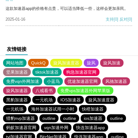
这款加速器app的价格有点贵，可以适当降低一些，这样会更加亲民。
2025-01-16
支持
[0]
反对
[0]
友情链接
网站地图
QuickQ
旋风加速度器
旋风
旋风加速
坚果加速器
tiktok加速器
狗急加速器官网
免费vqn外网加速
小蓝鸟
优途加速器官网
风驰加速器
旋风加速器
八戒看书
免费vps加速器外网苹果版
黑豹加速器
一元机场
IOS加速器
旋风加速度器
一元机场
海外加速器试用一小时
快橙加速器
猎豹nvp加速器
outline
outline
ios加速器
outline
蚂蚁加速器官网
vqn加速外网
快连加速器app
tyl加速器官网
BitzNet加速器
快连加速器app
outline