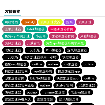
友情链接
网站地图
QuickQ
旋风加速度器
旋风
旋风加速
坚果加速器
tiktok加速器
狗急加速器官网
免费vqn外网加速
小蓝鸟
优途加速器官网
风驰加速器
旋风加速器
八戒看书
免费vps加速器外网苹果版
黑豹加速器
一元机场
IOS加速器
旋风加速度器
一元机场
海外加速器试用一小时
快橙加速器
猎豹nvp加速器
outline
outline
ios加速器
outline
蚂蚁加速器官网
vqn加速外网
快连加速器app
tyl加速器官网
BitzNet加速器
快连加速器app
outline
香蕉加速器官网正版
outline
BitzNet官网
安易加速器
快联加速器
outline
hammer加速器
老王vn加速器
雷霆加速免费永久
雷霆加器速
旋风加速度器