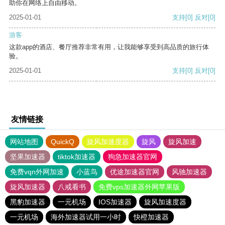
助你在网络上自由移动。
2025-01-01
支持
[0]
反对
[0]
游客
这款app的酒店、餐厅推荐非常有用，让我能够享受到高品质的旅行体
验。
2025-01-01
支持
[0]
反对
[0]
友情链接
网站地图
QuickQ
旋风加速度器
旋风
旋风加速
坚果加速器
tiktok加速器
狗急加速器官网
免费vqn外网加速
小蓝鸟
优途加速器官网
风驰加速器
旋风加速器
八戒看书
免费vps加速器外网苹果版
黑豹加速器
一元机场
IOS加速器
旋风加速度器
一元机场
海外加速器试用一小时
快橙加速器