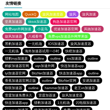
友情链接
网站地图
QuickQ
旋风加速度器
旋风
旋风加速
坚果加速器
tiktok加速器
狗急加速器官网
免费vqn外网加速
小蓝鸟
优途加速器官网
风驰加速器
旋风加速器
八戒看书
免费vps加速器外网苹果版
黑豹加速器
一元机场
IOS加速器
旋风加速度器
一元机场
海外加速器试用一小时
快橙加速器
猎豹nvp加速器
outline
outline
ios加速器
outline
蚂蚁加速器官网
vqn加速外网
快连加速器app
tyl加速器官网
BitzNet加速器
快连加速器app
outline
香蕉加速器官网正版
outline
BitzNet官网
安易加速器
快联加速器
outline
hammer加速器
老王vn加速器
雷霆加速免费永久
雷霆加器速
旋风加速度器
快连加速器app
猎豹加速器
1元机场
闪电猫加速器