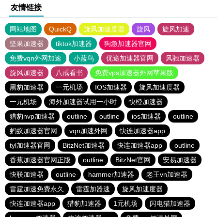
友情链接
网站地图
QuickQ
旋风加速度器
旋风
旋风加速
坚果加速器
tiktok加速器
狗急加速器官网
免费vqn外网加速
小蓝鸟
优途加速器官网
风驰加速器
旋风加速器
八戒看书
免费vps加速器外网苹果版
黑豹加速器
一元机场
IOS加速器
旋风加速度器
一元机场
海外加速器试用一小时
快橙加速器
猎豹nvp加速器
outline
outline
ios加速器
outline
蚂蚁加速器官网
vqn加速外网
快连加速器app
tyl加速器官网
BitzNet加速器
快连加速器app
outline
香蕉加速器官网正版
outline
BitzNet官网
安易加速器
快联加速器
outline
hammer加速器
老王vn加速器
雷霆加速免费永久
雷霆加器速
旋风加速度器
快连加速器app
猎豹加速器
1元机场
闪电猫加速器