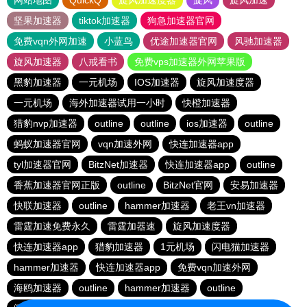
网站地图
QuickQ
旋风加速度器
旋风
旋风加速
坚果加速器
tiktok加速器
狗急加速器官网
免费vqn外网加速
小蓝鸟
优途加速器官网
风驰加速器
旋风加速器
八戒看书
免费vps加速器外网苹果版
黑豹加速器
一元机场
IOS加速器
旋风加速度器
一元机场
海外加速器试用一小时
快橙加速器
猎豹nvp加速器
outline
outline
ios加速器
outline
蚂蚁加速器官网
vqn加速外网
快连加速器app
tyl加速器官网
BitzNet加速器
快连加速器app
outline
香蕉加速器官网正版
outline
BitzNet官网
安易加速器
快联加速器
outline
hammer加速器
老王vn加速器
雷霆加速免费永久
雷霆加器速
旋风加速度器
快连加速器app
猎豹加速器
1元机场
闪电猫加速器
hammer加速器
快连加速器app
免费vqn加速外网
海鸥加速器
outline
hammer加速器
outline