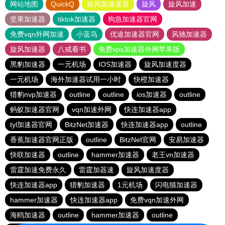
网站地图
QuickQ
旋风加速度器
旋风
旋风加速
坚果加速器
tiktok加速器
狗急加速器官网
免费vqn外网加速
小蓝鸟
优途加速器官网
风驰加速器
旋风加速器
八戒看书
免费vps加速器外网苹果版
黑豹加速器
一元机场
IOS加速器
旋风加速度器
一元机场
海外加速器试用一小时
快橙加速器
猎豹nvp加速器
outline
outline
ios加速器
outline
蚂蚁加速器官网
vqn加速外网
快连加速器app
tyl加速器官网
BitzNet加速器
快连加速器app
outline
香蕉加速器官网正版
outline
BitzNet官网
安易加速器
快联加速器
outline
hammer加速器
老王vn加速器
雷霆加速免费永久
雷霆加器速
旋风加速度器
快连加速器app
猎豹加速器
1元机场
闪电猫加速器
hammer加速器
快连加速器app
免费vqn加速外网
海鸥加速器
outline
hammer加速器
outline