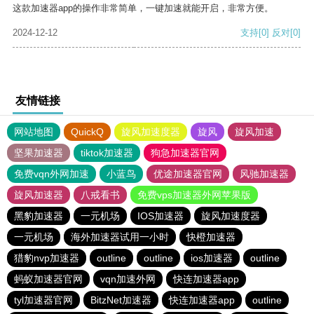
这款加速器app的操作非常简单，一键加速就能开启，非常方便。
2024-12-12
支持
[0]
反对
[0]
友情链接
网站地图
QuickQ
旋风加速度器
旋风
旋风加速
坚果加速器
tiktok加速器
狗急加速器官网
免费vqn外网加速
小蓝鸟
优途加速器官网
风驰加速器
旋风加速器
八戒看书
免费vps加速器外网苹果版
黑豹加速器
一元机场
IOS加速器
旋风加速度器
一元机场
海外加速器试用一小时
快橙加速器
猎豹nvp加速器
outline
outline
ios加速器
outline
蚂蚁加速器官网
vqn加速外网
快连加速器app
tyl加速器官网
BitzNet加速器
快连加速器app
outline