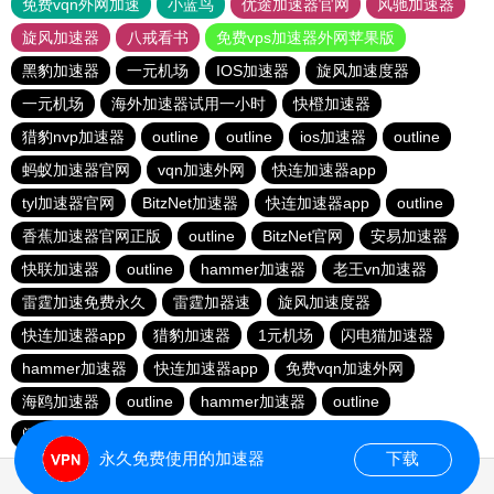
免费vqn外网加速
小蓝鸟
优途加速器官网
风驰加速器
旋风加速器
八戒看书
免费vps加速器外网苹果版
黑豹加速器
一元机场
IOS加速器
旋风加速度器
一元机场
海外加速器试用一小时
快橙加速器
猎豹nvp加速器
outline
outline
ios加速器
outline
蚂蚁加速器官网
vqn加速外网
快连加速器app
tyl加速器官网
BitzNet加速器
快连加速器app
outline
香蕉加速器官网正版
outline
BitzNet官网
安易加速器
快联加速器
outline
hammer加速器
老王vn加速器
雷霆加速免费永久
雷霆加器速
旋风加速度器
快连加速器app
猎豹加速器
1元机场
闪电猫加速器
hammer加速器
快连加速器app
免费vqn加速外网
海鸥加速器
outline
hammer加速器
outline
闪电猫加速器
永久免费使用的加速器
下载