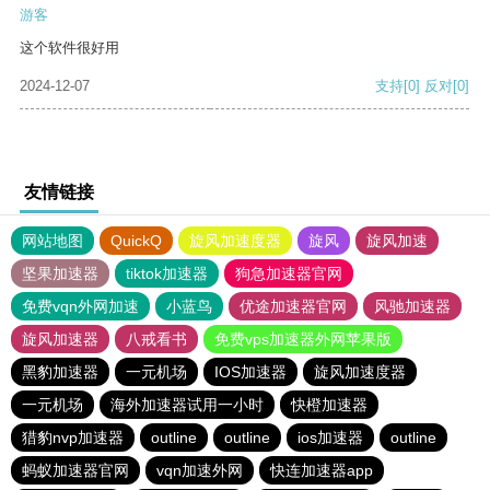
游客
这个软件很好用
2024-12-07
支持
[0]
反对
[0]
友情链接
网站地图
QuickQ
旋风加速度器
旋风
旋风加速
坚果加速器
tiktok加速器
狗急加速器官网
免费vqn外网加速
小蓝鸟
优途加速器官网
风驰加速器
旋风加速器
八戒看书
免费vps加速器外网苹果版
黑豹加速器
一元机场
IOS加速器
旋风加速度器
一元机场
海外加速器试用一小时
快橙加速器
猎豹nvp加速器
outline
outline
ios加速器
outline
蚂蚁加速器官网
vqn加速外网
快连加速器app