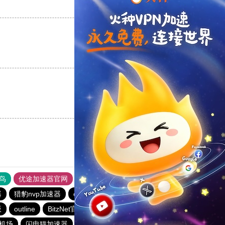
支持
[0]
反对
[0]
支持
[0]
反对
[0]
支持
[0]
反对
[0]
鸟
优途加速器官网
风驰加速器
旋风加速器
八戒看书
器
猎豹nvp加速器
outline
outline
ios加速器
outline
版
outline
BitzNet官网
安易加速器
快联加速器
元机场
闪电猫加速器
hammer加速器
快连加速器app