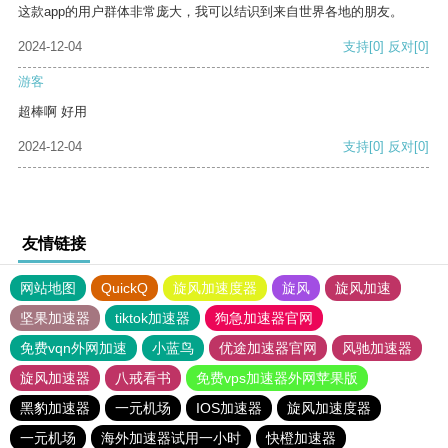
这款app的用户群体非常庞大，我可以结识到来自世界各地的朋友。
2024-12-04
支持
[0]
反对
[0]
游客
超棒啊 好用
2024-12-04
支持
[0]
反对
[0]
友情链接
网站地图
QuickQ
旋风加速度器
旋风
旋风加速
坚果加速器
tiktok加速器
狗急加速器官网
免费vqn外网加速
小蓝鸟
优途加速器官网
风驰加速器
旋风加速器
八戒看书
免费vps加速器外网苹果版
黑豹加速器
一元机场
IOS加速器
旋风加速度器
一元机场
海外加速器试用一小时
快橙加速器