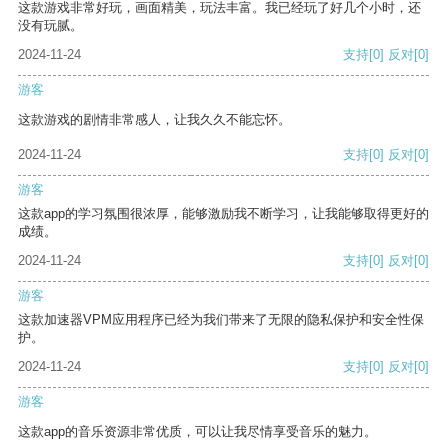
这款游戏非常好玩，画面精美，玩法丰富。我已经玩了好几个小时，还
没有玩腻。
2024-11-24
支持
[0]
反对
[0]
游客
这款游戏的剧情非常感人，让我久久不能忘怀。
2024-11-24
支持
[0]
反对
[0]
游客
这款app的学习氛围很浓厚，能够激励我不断学习，让我能够取得更好的
成绩。
2024-11-24
支持
[0]
反对
[0]
游客
这款加速器VPM应用程序已经为我们带来了无限的隐私保护和安全性保
护。
2024-11-24
支持
[0]
反对
[0]
游客
这款app的音乐资源非常优质，可以让我尽情享受音乐的魅力。