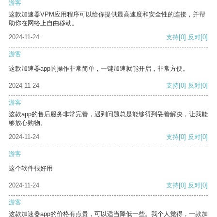
游客
这款加速器VPM应用程序可以给你提供最高速度和安全性的连接，并帮
助你在网络上自由移动。
2024-11-24
支持
[0]
反对
[0]
游客
这款加速器app的操作非常简单，一键加速就能开启，非常方便。
2024-11-24
支持
[0]
反对
[0]
游客
这款app的售后服务非常完善，遇到问题总是能够得到妥善解决，让我能
够放心购物。
2024-11-24
支持
[0]
反对
[0]
游客
这个软件很好用
2024-11-24
支持
[0]
反对
[0]
游客
这款加速器app的价格有点贵，可以适当降低一些。我个人觉得，一款加