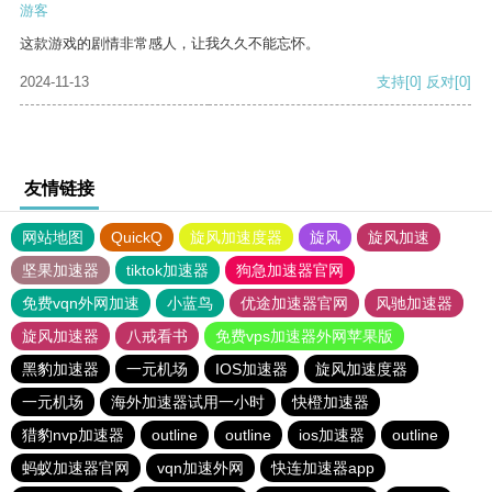
游客
这款游戏的剧情非常感人，让我久久不能忘怀。
2024-11-13
支持
[0]
反对
[0]
友情链接
网站地图
QuickQ
旋风加速度器
旋风
旋风加速
坚果加速器
tiktok加速器
狗急加速器官网
免费vqn外网加速
小蓝鸟
优途加速器官网
风驰加速器
旋风加速器
八戒看书
免费vps加速器外网苹果版
黑豹加速器
一元机场
IOS加速器
旋风加速度器
一元机场
海外加速器试用一小时
快橙加速器
猎豹nvp加速器
outline
outline
ios加速器
outline
蚂蚁加速器官网
vqn加速外网
快连加速器app