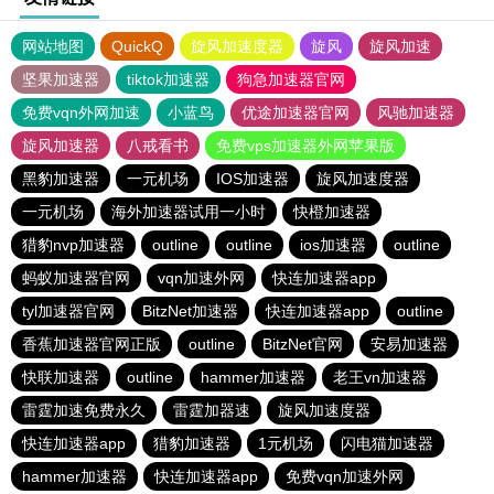
网站地图
QuickQ
旋风加速度器
旋风
旋风加速
坚果加速器
tiktok加速器
狗急加速器官网
免费vqn外网加速
小蓝鸟
优途加速器官网
风驰加速器
旋风加速器
八戒看书
免费vps加速器外网苹果版
黑豹加速器
一元机场
IOS加速器
旋风加速度器
一元机场
海外加速器试用一小时
快橙加速器
猎豹nvp加速器
outline
outline
ios加速器
outline
蚂蚁加速器官网
vqn加速外网
快连加速器app
tyl加速器官网
BitzNet加速器
快连加速器app
outline
香蕉加速器官网正版
outline
BitzNet官网
安易加速器
快联加速器
outline
hammer加速器
老王vn加速器
雷霆加速免费永久
雷霆加器速
旋风加速度器
快连加速器app
猎豹加速器
1元机场
闪电猫加速器
hammer加速器
快连加速器app
免费vqn加速外网