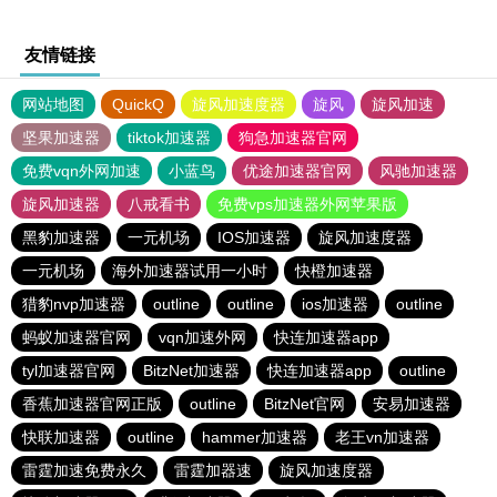
友情链接
网站地图
QuickQ
旋风加速度器
旋风
旋风加速
坚果加速器
tiktok加速器
狗急加速器官网
免费vqn外网加速
小蓝鸟
优途加速器官网
风驰加速器
旋风加速器
八戒看书
免费vps加速器外网苹果版
黑豹加速器
一元机场
IOS加速器
旋风加速度器
一元机场
海外加速器试用一小时
快橙加速器
猎豹nvp加速器
outline
outline
ios加速器
outline
蚂蚁加速器官网
vqn加速外网
快连加速器app
tyl加速器官网
BitzNet加速器
快连加速器app
outline
香蕉加速器官网正版
outline
BitzNet官网
安易加速器
快联加速器
outline
hammer加速器
老王vn加速器
雷霆加速免费永久
雷霆加器速
旋风加速度器