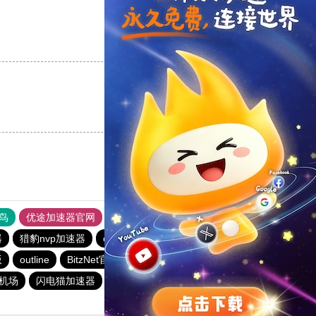
支持
[0]
反对
[0]
支持
[0]
反对
[0]
鸟
优途加速器官网
风驰加速器
旋风加速器
八戒看书
器
猎豹nvp加速器
outline
outline
ios加速器
outline
版
outline
BitzNet官网
安易加速器
快联加速器
元机场
闪电猫加速器
hammer加速器
快连加速器app