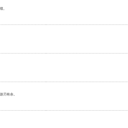
绩。
中游刃有余。
。