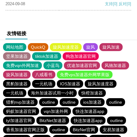
2024-09-08
支持
[0]
反对
[0]
友情链接
网站地图
QuickQ
旋风加速度器
旋风
旋风加速
坚果加速器
tiktok加速器
狗急加速器官网
免费vqn外网加速
小蓝鸟
优途加速器官网
风驰加速器
旋风加速器
八戒看书
免费vps加速器外网苹果版
黑豹加速器
一元机场
IOS加速器
旋风加速度器
一元机场
海外加速器试用一小时
快橙加速器
猎豹nvp加速器
outline
outline
ios加速器
outline
蚂蚁加速器官网
vqn加速外网
快连加速器app
tyl加速器官网
BitzNet加速器
快连加速器app
outline
香蕉加速器官网正版
outline
BitzNet官网
安易加速器