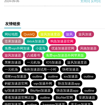
2024-09-06
支持
[0]
反对
[0]
友情链接
网站地图
QuickQ
旋风加速度器
旋风
旋风加速
坚果加速器
tiktok加速器
狗急加速器官网
免费vqn外网加速
小蓝鸟
优途加速器官网
风驰加速器
旋风加速器
八戒看书
免费vps加速器外网苹果版
黑豹加速器
一元机场
IOS加速器
旋风加速度器
一元机场
海外加速器试用一小时
快橙加速器
猎豹nvp加速器
outline
outline
ios加速器
outline
蚂蚁加速器官网
vqn加速外网
快连加速器app
tyl加速器官网
BitzNet加速器
快连加速器app
outline
香蕉加速器官网正版
outline
BitzNet官网
安易加速器
快联加速器
outline
hammer加速器
老王vn加速器