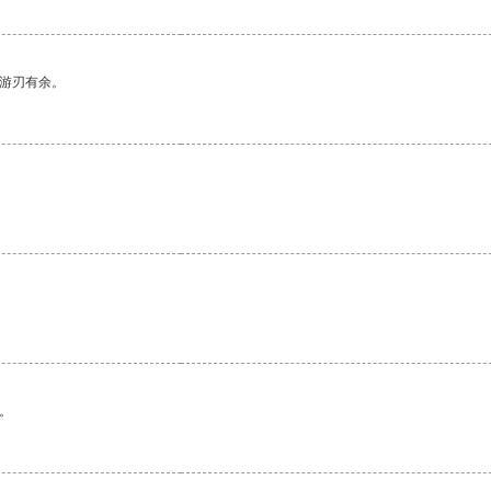
中游刃有余。
。