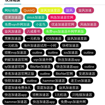
网站地图
QuickQ
旋风加速度器
旋风
旋风加速
坚果加速器
tiktok加速器
狗急加速器官网
免费vqn外网加速
小蓝鸟
优途加速器官网
风驰加速器
旋风加速器
八戒看书
免费vps加速器外网苹果版
黑豹加速器
一元机场
IOS加速器
旋风加速度器
一元机场
海外加速器试用一小时
快橙加速器
猎豹nvp加速器
outline
outline
ios加速器
outline
蚂蚁加速器官网
vqn加速外网
快连加速器app
tyl加速器官网
BitzNet加速器
快连加速器app
outline
香蕉加速器官网正版
outline
BitzNet官网
安易加速器
快联加速器
outline
hammer加速器
老王vn加速器
雷霆加速免费永久
雷霆加器速
旋风加速度器
快连加速器app
猎豹加速器
1元机场
闪电猫加速器
hammer加速器
快连加速器app
免费vqn加速外网