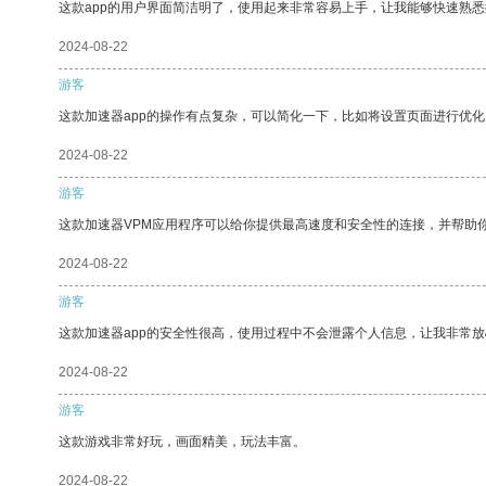
这款app的用户界面简洁明了，使用起来非常容易上手，让我能够快速熟
2024-08-22
游客
这款加速器app的操作有点复杂，可以简化一下，比如将设置页面进行优化
2024-08-22
游客
这款加速器VPM应用程序可以给你提供最高速度和安全性的连接，并帮助
2024-08-22
游客
这款加速器app的安全性很高，使用过程中不会泄露个人信息，让我非常放
2024-08-22
游客
这款游戏非常好玩，画面精美，玩法丰富。
2024-08-22