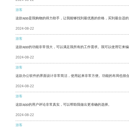
游客
这款app是我购物的得力助手，让我能够找到最优惠的价格，买到最合适
2024-08-22
游客
这款app的功能非常强大，可以满足我所有的工作需求。我可以使用它来
2024-08-22
游客
这款办公软件的界面设计非常简洁，使用起来非常方便。功能的布局也很
2024-08-22
游客
这款app的用户评论非常真实，可以帮助我做出更准确的选择。
2024-08-22
游客