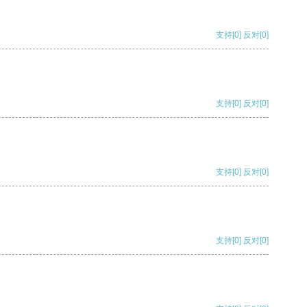
支持
[0]
反对
[0]
支持
[0]
反对
[0]
支持
[0]
反对
[0]
支持
[0]
反对
[0]