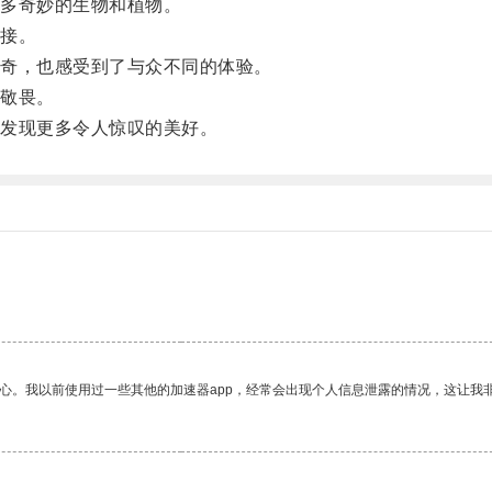
多奇妙的生物和植物。
接。
奇，也感受到了与众不同的体验。
敬畏。
发现更多令人惊叹的美好。
放心。我以前使用过一些其他的加速器app，经常会出现个人信息泄露的情况，这让我