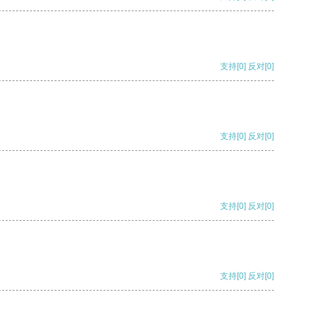
支持
[0]
反对
[0]
支持
[0]
反对
[0]
支持
[0]
反对
[0]
支持
[0]
反对
[0]