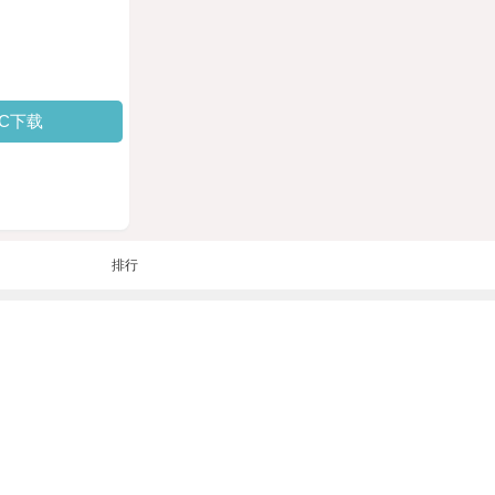
PC下载
排行