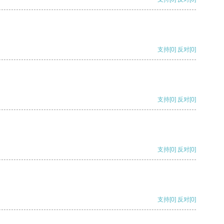
支持
[0]
反对
[0]
支持
[0]
反对
[0]
支持
[0]
反对
[0]
支持
[0]
反对
[0]