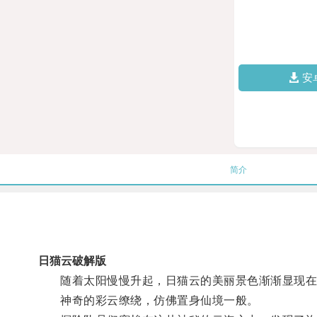
安
简介
日猫云破解版
随着太阳慢慢升起，日猫云的美丽景色渐渐显现在
神奇的彩云缭绕，仿佛置身仙境一般。