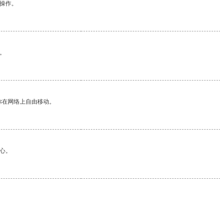
悉操作。
。
你在网络上自由移动。
心。