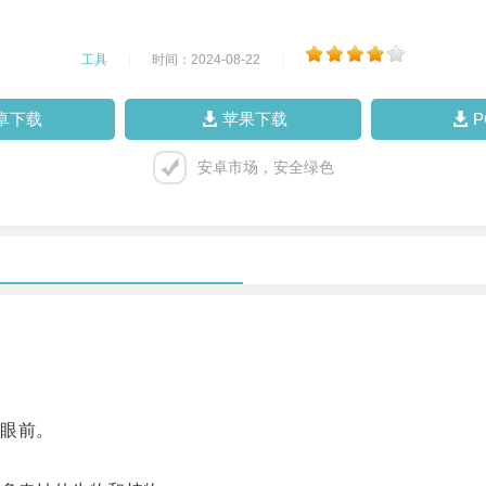
工具
|
时间：2024-08-22
|
卓下载
苹果下载
安卓市场，安全绿色
眼前。