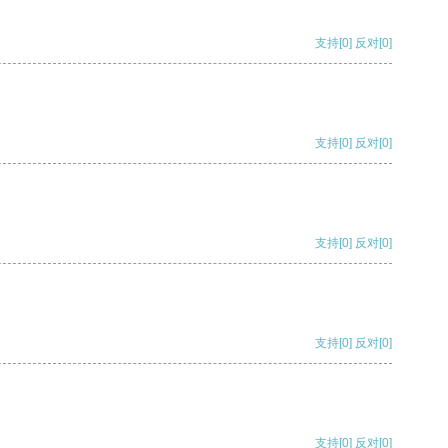
支持
[0]
反对
[0]
支持
[0]
反对
[0]
支持
[0]
反对
[0]
支持
[0]
反对
[0]
支持
[0]
反对
[0]