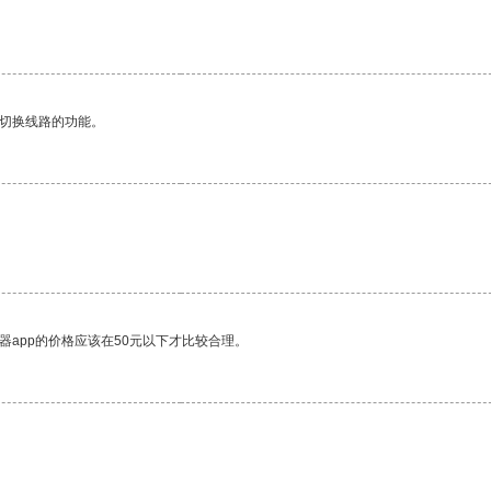
动切换线路的功能。
器app的价格应该在50元以下才比较合理。