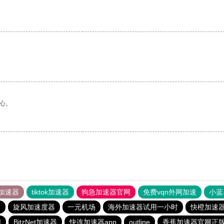
。
心。
加速器
tiktok加速器
狗急加速器官网
免费vqn外网加速
小蓝
器
旋风加速度器
一元机场
海外加速器试用一小时
快橙加速
网
BitzNet加速器
快连加速器app
outline
香蕉加速器官网正