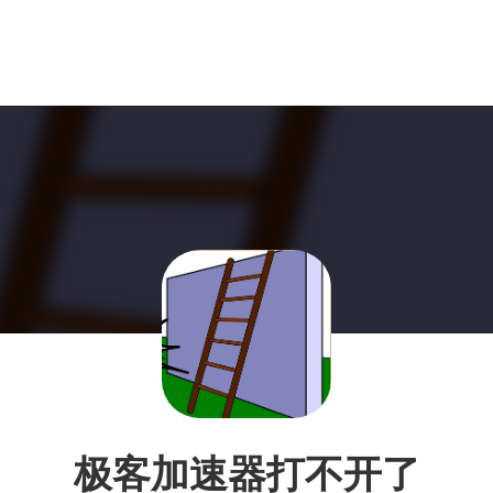
极客加速器打不开了