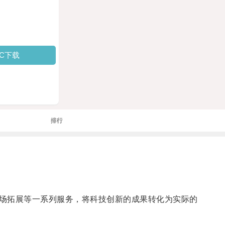
PC下载
排行
场拓展等一系列服务，将科技创新的成果转化为实际的