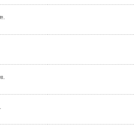
野。
。
绩。
。