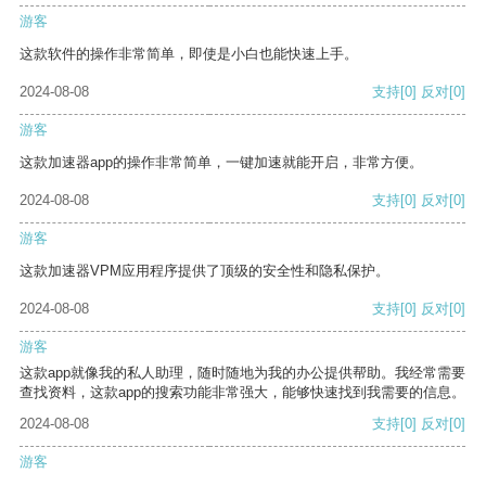
游客
这款软件的操作非常简单，即使是小白也能快速上手。
2024-08-08
支持
[0]
反对
[0]
游客
这款加速器app的操作非常简单，一键加速就能开启，非常方便。
2024-08-08
支持
[0]
反对
[0]
游客
这款加速器VPM应用程序提供了顶级的安全性和隐私保护。
2024-08-08
支持
[0]
反对
[0]
游客
这款app就像我的私人助理，随时随地为我的办公提供帮助。我经常需要
查找资料，这款app的搜索功能非常强大，能够快速找到我需要的信息。
2024-08-08
支持
[0]
反对
[0]
游客