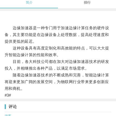
简介
排行
边缘加速器是一种专门用于加速边缘计算任务的硬件设
备，其主要功能是在边缘设备上处理数据，提高处理速度和
提供更低的延迟。
这种设备具有高度定制化和高效能的特点，可以大大提
升智能边缘计算的性能和效率。
目前，各大科技公司都在加大对边缘加速器技术的研发
投入，并相继推出各种产品，以满足市场需求。
随着边缘加速器技术的不断成熟和完善，智能边缘计算
将迎来更加广阔的发展空间，为物联网行业带来更多创新应
用和商机。
#3#
评论
游客