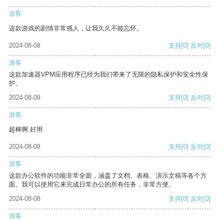
游客
这款游戏的剧情非常感人，让我久久不能忘怀。
2024-08-08
支持
[0]
反对
[0]
游客
这款加速器VPM应用程序已经为我们带来了无限的隐私保护和安全性保
护。
2024-08-08
支持
[0]
反对
[0]
游客
超棒啊 好用
2024-08-08
支持
[0]
反对
[0]
游客
这款办公软件的功能非常全面，涵盖了文档、表格、演示文稿等各个方
面。我可以使用它来完成日常办公的所有任务，非常方便。
2024-08-08
支持
[0]
反对
[0]
游客