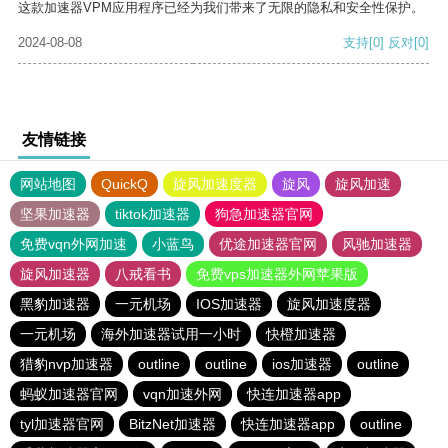
这款加速器VPM应用程序已经为我们带来了无限的隐私和安全性保护。
2024-08-08
支持
[0]
反对
[0]
友情链接
网站地图
QuickQ
旋风加速度器
旋风
旋风加速
坚果加速器
tiktok加速器
狗急加速器官网
免费vqn外网加速
小蓝鸟
优途加速器官网
风驰加速器
旋风加速器
八戒看书
免费vps加速器外网苹果版
黑豹加速器
一元机场
IOS加速器
旋风加速度器
一元机场
海外加速器试用一小时
快橙加速器
猎豹nvp加速器
outline
outline
ios加速器
outline
蚂蚁加速器官网
vqn加速外网
快连加速器app
tyl加速器官网
BitzNet加速器
快连加速器app
outline