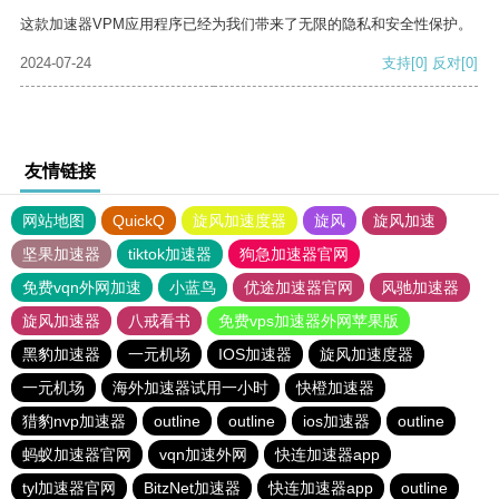
这款加速器VPM应用程序已经为我们带来了无限的隐私和安全性保护。
2024-07-24
支持
[0]
反对
[0]
友情链接
网站地图
QuickQ
旋风加速度器
旋风
旋风加速
坚果加速器
tiktok加速器
狗急加速器官网
免费vqn外网加速
小蓝鸟
优途加速器官网
风驰加速器
旋风加速器
八戒看书
免费vps加速器外网苹果版
黑豹加速器
一元机场
IOS加速器
旋风加速度器
一元机场
海外加速器试用一小时
快橙加速器
猎豹nvp加速器
outline
outline
ios加速器
outline
蚂蚁加速器官网
vqn加速外网
快连加速器app
tyl加速器官网
BitzNet加速器
快连加速器app
outline