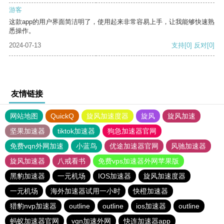
游客
这款app的用户界面简洁明了，使用起来非常容易上手，让我能够快速熟
悉操作。
2024-07-13
支持
[0]
反对
[0]
友情链接
网站地图
QuickQ
旋风加速度器
旋风
旋风加速
坚果加速器
tiktok加速器
狗急加速器官网
免费vqn外网加速
小蓝鸟
优途加速器官网
风驰加速器
旋风加速器
八戒看书
免费vps加速器外网苹果版
黑豹加速器
一元机场
IOS加速器
旋风加速度器
一元机场
海外加速器试用一小时
快橙加速器
猎豹nvp加速器
outline
outline
ios加速器
outline
蚂蚁加速器官网
vqn加速外网
快连加速器app