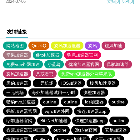
2024-07-06
支持
[0]
反对
[0]
友情链接
网站地图
QuickQ
旋风加速度器
旋风
旋风加速
坚果加速器
tiktok加速器
狗急加速器官网
免费vqn外网加速
小蓝鸟
优途加速器官网
风驰加速器
旋风加速器
八戒看书
免费vps加速器外网苹果版
黑豹加速器
一元机场
IOS加速器
旋风加速度器
一元机场
海外加速器试用一小时
快橙加速器
猎豹nvp加速器
outline
outline
ios加速器
outline
蚂蚁加速器官网
vqn加速外网
快连加速器app
tyl加速器官网
BitzNet加速器
快连加速器app
outline
香蕉加速器官网正版
outline
BitzNet官网
安易加速器
快联加速器
outline
hammer加速器
老王vn加速器