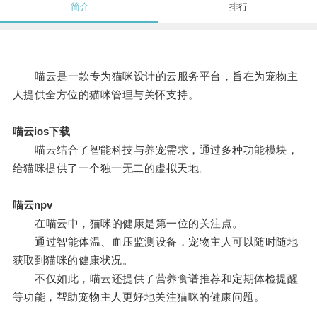
简介
排行
喵云是一款专为猫咪设计的云服务平台，旨在为宠物主
人提供全方位的猫咪管理与关怀支持。
喵云ios下载
喵云结合了智能科技与养宠需求，通过多种功能模块，
给猫咪提供了一个独一无二的虚拟天地。
喵云npv
在喵云中，猫咪的健康是第一位的关注点。
通过智能体温、血压监测设备，宠物主人可以随时随地
获取到猫咪的健康状况。
不仅如此，喵云还提供了营养食谱推荐和定期体检提醒
等功能，帮助宠物主人更好地关注猫咪的健康问题。