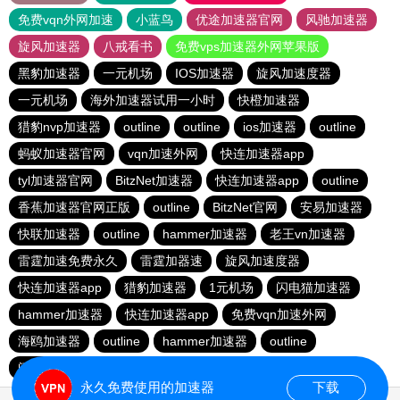
免费vqn外网加速
小蓝鸟
优途加速器官网
风驰加速器
旋风加速器
八戒看书
免费vps加速器外网苹果版
黑豹加速器
一元机场
IOS加速器
旋风加速度器
一元机场
海外加速器试用一小时
快橙加速器
猎豹nvp加速器
outline
outline
ios加速器
outline
蚂蚁加速器官网
vqn加速外网
快连加速器app
tyl加速器官网
BitzNet加速器
快连加速器app
outline
香蕉加速器官网正版
outline
BitzNet官网
安易加速器
快联加速器
outline
hammer加速器
老王vn加速器
雷霆加速免费永久
雷霆加器速
旋风加速度器
快连加速器app
猎豹加速器
1元机场
闪电猫加速器
hammer加速器
快连加速器app
免费vqn加速外网
海鸥加速器
outline
hammer加速器
outline
闪电猫加速器
永久免费使用的加速器
下载