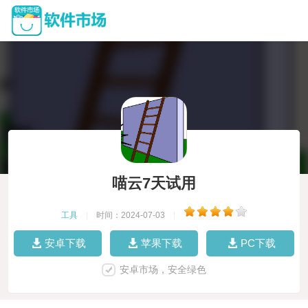
喵云7天试用
工具
|
时间：2024-07-03
|
安卓下载
苹果下载
PC下载
安卓市场，安全绿色