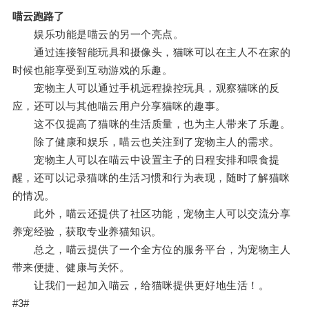
喵云跑路了
娱乐功能是喵云的另一个亮点。
通过连接智能玩具和摄像头，猫咪可以在主人不在家的
时候也能享受到互动游戏的乐趣。
宠物主人可以通过手机远程操控玩具，观察猫咪的反
应，还可以与其他喵云用户分享猫咪的趣事。
这不仅提高了猫咪的生活质量，也为主人带来了乐趣。
除了健康和娱乐，喵云也关注到了宠物主人的需求。
宠物主人可以在喵云中设置主子的日程安排和喂食提
醒，还可以记录猫咪的生活习惯和行为表现，随时了解猫咪
的情况。
此外，喵云还提供了社区功能，宠物主人可以交流分享
养宠经验，获取专业养猫知识。
总之，喵云提供了一个全方位的服务平台，为宠物主人
带来便捷、健康与关怀。
让我们一起加入喵云，给猫咪提供更好地生活！。
#3#