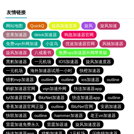
友情链接
网站地图
QuickQ
旋风加速度器
旋风
旋风加速
坚果加速器
tiktok加速器
狗急加速器官网
免费vqn外网加速
小蓝鸟
优途加速器官网
风驰加速器
旋风加速器
八戒看书
免费vps加速器外网苹果版
黑豹加速器
一元机场
IOS加速器
旋风加速度器
一元机场
海外加速器试用一小时
快橙加速器
猎豹nvp加速器
outline
outline
ios加速器
outline
蚂蚁加速器官网
vqn加速外网
快连加速器app
tyl加速器官网
BitzNet加速器
快连加速器app
outline
香蕉加速器官网正版
outline
BitzNet官网
安易加速器
快联加速器
outline
hammer加速器
老王vn加速器
雷霆加速免费永久
雷霆加器速
旋风加速度器
快连加速器app
猎豹加速器
1元机场
闪电猫加速器