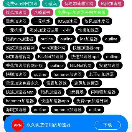
免费vqn外网加速
小蓝鸟
优途加速器官网
风驰加速器
旋风加速器
八戒看书
免费vps加速器外网苹果版
黑豹加速器
一元机场
IOS加速器
旋风加速度器
一元机场
海外加速器试用一小时
快橙加速器
猎豹nvp加速器
outline
outline
ios加速器
outline
蚂蚁加速器官网
vqn加速外网
快连加速器app
tyl加速器官网
BitzNet加速器
快连加速器app
outline
香蕉加速器官网正版
outline
BitzNet官网
安易加速器
快联加速器
outline
hammer加速器
老王vn加速器
雷霆加速免费永久
雷霆加器速
旋风加速度器
快连加速器app
猎豹加速器
1元机场
闪电猫加速器
hammer加速器
快连加速器app
免费vqn加速外网
海鸥加速器
outline
hammer加速器
outline
闪电猫加速器
永久免费使用的加速器
下载