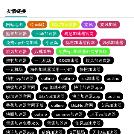
友情链接
网站地图
QuickQ
旋风加速度器
旋风
旋风加速
坚果加速器
tiktok加速器
狗急加速器官网
免费vqn外网加速
小蓝鸟
优途加速器官网
风驰加速器
旋风加速器
八戒看书
免费vps加速器外网苹果版
黑豹加速器
一元机场
IOS加速器
旋风加速度器
一元机场
海外加速器试用一小时
快橙加速器
猎豹nvp加速器
outline
outline
ios加速器
outline
蚂蚁加速器官网
vqn加速外网
快连加速器app
tyl加速器官网
BitzNet加速器
快连加速器app
outline
香蕉加速器官网正版
outline
BitzNet官网
安易加速器
快联加速器
outline
hammer加速器
老王vn加速器
雷霆加速免费永久
雷霆加器速
旋风加速度器
快连加速器app
猎豹加速器
1元机场
闪电猫加速器