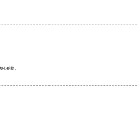
够放心购物。