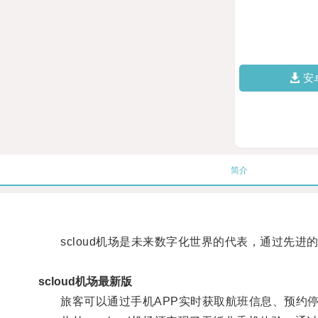
安
简介
scloud机场是未来数字化世界的代表，通过先进
scloud机场最新版
旅客可以通过手机APP实时获取航班信息、预约停