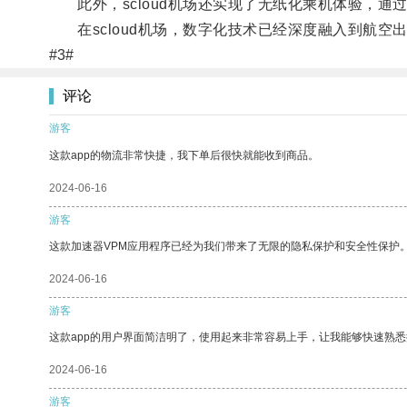
此外，scloud机场还实现了无纸化乘机体验，通
在scloud机场，数字化技术已经深度融入到航空
#3#
评论
游客
这款app的物流非常快捷，我下单后很快就能收到商品。
2024-06-16
游客
这款加速器VPM应用程序已经为我们带来了无限的隐私保护和安全性保护
2024-06-16
游客
这款app的用户界面简洁明了，使用起来非常容易上手，让我能够快速熟悉
2024-06-16
游客