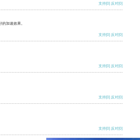
支持
[0]
反对
[0]
好的加速效果。
支持
[0]
反对
[0]
支持
[0]
反对
[0]
支持
[0]
反对
[0]
支持
[0]
反对
[0]