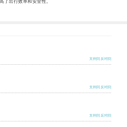
提高了出行效率和安全性。
支持
[0]
反对
[0]
支持
[0]
反对
[0]
支持
[0]
反对
[0]