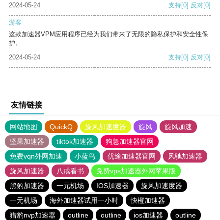
2024-05-24
支持
[0]
反对
[0]
游客
这款加速器VPM应用程序已经为我们带来了无限的隐私保护和安全性保
护。
2024-05-24
支持
[0]
反对
[0]
友情链接
网站地图
QuickQ
旋风加速度器
旋风
旋风加速
坚果加速器
tiktok加速器
狗急加速器官网
免费vqn外网加速
小蓝鸟
优途加速器官网
风驰加速器
旋风加速器
八戒看书
免费vps加速器外网苹果版
黑豹加速器
一元机场
IOS加速器
旋风加速度器
一元机场
海外加速器试用一小时
快橙加速器
猎豹nvp加速器
outline
outline
ios加速器
outline