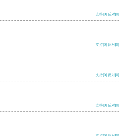
支持
[0]
反对
[0]
支持
[0]
反对
[0]
支持
[0]
反对
[0]
支持
[0]
反对
[0]
支持
[0]
反对
[0]