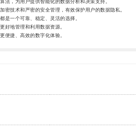
算法，为用户提供智能化的数据分析和决策支持。
加密技术和严密的安全管理，有效保护用户的数据隐私。
都是一个可靠、稳定、灵活的选择。
更好地管理和利用数据资源。
更便捷、高效的数字化体验。