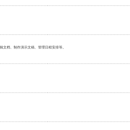
编辑文档、制作演示文稿、管理日程安排等。
。