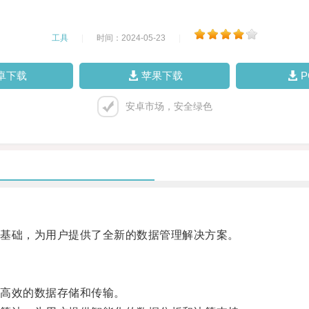
工具
|
时间：2024-05-23
|
卓下载
苹果下载
安卓市场，安全绿色
基础，为用户提供了全新的数据管理解决方案。
高效的数据存储和传输。