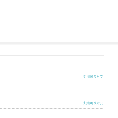
支持
[0]
反对
[0]
支持
[0]
反对
[0]