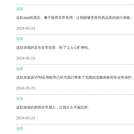
游客
这款app的酒店、餐厅推荐非常有用，让我能够享受到高品质的旅行体验。
2024-05-23
游客
这款游戏的音乐非常优美，听了让人心旷神怡。
2024-05-23
游客
这款加速器VPM应用程序已经为我们带来了无限的流畅体验和安全性保护
2024-05-23
游客
这款游戏的剧情非常感人，让我久久不能忘怀。
2024-05-23
游客