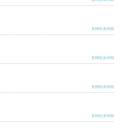
支持
[0]
反对
[0]
支持
[0]
反对
[0]
支持
[0]
反对
[0]
支持
[0]
反对
[0]