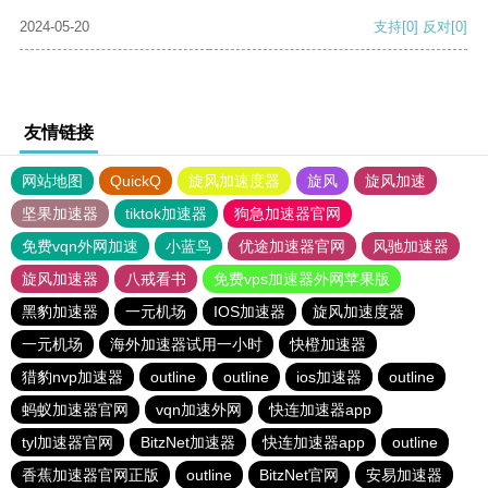
2024-05-20
支持
[0]
反对
[0]
友情链接
网站地图
QuickQ
旋风加速度器
旋风
旋风加速
坚果加速器
tiktok加速器
狗急加速器官网
免费vqn外网加速
小蓝鸟
优途加速器官网
风驰加速器
旋风加速器
八戒看书
免费vps加速器外网苹果版
黑豹加速器
一元机场
IOS加速器
旋风加速度器
一元机场
海外加速器试用一小时
快橙加速器
猎豹nvp加速器
outline
outline
ios加速器
outline
蚂蚁加速器官网
vqn加速外网
快连加速器app
tyl加速器官网
BitzNet加速器
快连加速器app
outline
香蕉加速器官网正版
outline
BitzNet官网
安易加速器