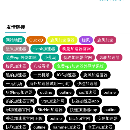
友情链接
网站地图
QuickQ
旋风加速度器
旋风
旋风加速
坚果加速器
tiktok加速器
狗急加速器官网
免费vqn外网加速
小蓝鸟
优途加速器官网
风驰加速器
旋风加速器
八戒看书
免费vps加速器外网苹果版
黑豹加速器
一元机场
IOS加速器
旋风加速度器
一元机场
海外加速器试用一小时
快橙加速器
猎豹nvp加速器
outline
outline
ios加速器
outline
蚂蚁加速器官网
vqn加速外网
快连加速器app
tyl加速器官网
BitzNet加速器
快连加速器app
outline
香蕉加速器官网正版
outline
BitzNet官网
安易加速器
快联加速器
outline
hammer加速器
老王vn加速器