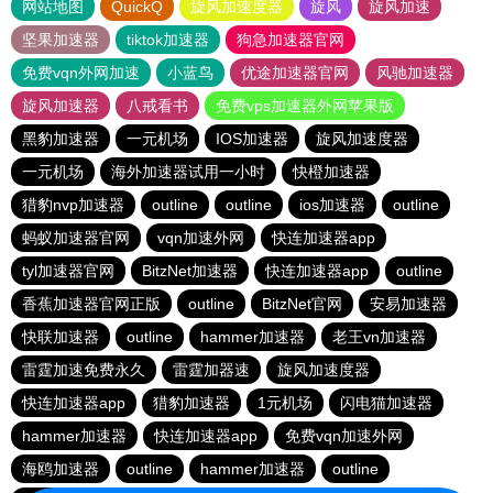
网站地图
QuickQ
旋风加速度器
旋风
旋风加速
坚果加速器
tiktok加速器
狗急加速器官网
免费vqn外网加速
小蓝鸟
优途加速器官网
风驰加速器
旋风加速器
八戒看书
免费vps加速器外网苹果版
黑豹加速器
一元机场
IOS加速器
旋风加速度器
一元机场
海外加速器试用一小时
快橙加速器
猎豹nvp加速器
outline
outline
ios加速器
outline
蚂蚁加速器官网
vqn加速外网
快连加速器app
tyl加速器官网
BitzNet加速器
快连加速器app
outline
香蕉加速器官网正版
outline
BitzNet官网
安易加速器
快联加速器
outline
hammer加速器
老王vn加速器
雷霆加速免费永久
雷霆加器速
旋风加速度器
快连加速器app
猎豹加速器
1元机场
闪电猫加速器
hammer加速器
快连加速器app
免费vqn加速外网
海鸥加速器
outline
hammer加速器
outline