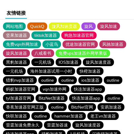
友情链接
网站地图
QuickQ
旋风加速度器
旋风
旋风加速
坚果加速器
tiktok加速器
狗急加速器官网
免费vqn外网加速
小蓝鸟
优途加速器官网
风驰加速器
旋风加速器
八戒看书
免费vps加速器外网苹果版
黑豹加速器
一元机场
IOS加速器
旋风加速度器
一元机场
海外加速器试用一小时
快橙加速器
猎豹nvp加速器
outline
outline
ios加速器
outline
蚂蚁加速器官网
vqn加速外网
快连加速器app
tyl加速器官网
BitzNet加速器
快连加速器app
outline
香蕉加速器官网正版
outline
BitzNet官网
安易加速器
快联加速器
outline
hammer加速器
老王vn加速器
雷霆加速免费永久
雷霆加器速
旋风加速度器