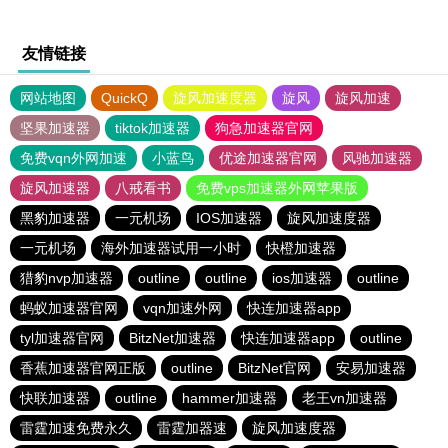
友情链接
网站地图
QuickQ
旋风加速度器
旋风
旋风加速
坚果加速器
tiktok加速器
狗急加速器官网
免费vqn外网加速
小蓝鸟
优途加速器官网
风驰加速器
旋风加速器
八戒看书
免费vps加速器外网苹果版
黑豹加速器
一元机场
IOS加速器
旋风加速度器
一元机场
海外加速器试用一小时
快橙加速器
猎豹nvp加速器
outline
outline
ios加速器
outline
蚂蚁加速器官网
vqn加速外网
快连加速器app
tyl加速器官网
BitzNet加速器
快连加速器app
outline
香蕉加速器官网正版
outline
BitzNet官网
安易加速器
快联加速器
outline
hammer加速器
老王vn加速器
雷霆加速免费永久
雷霆加器速
旋风加速度器