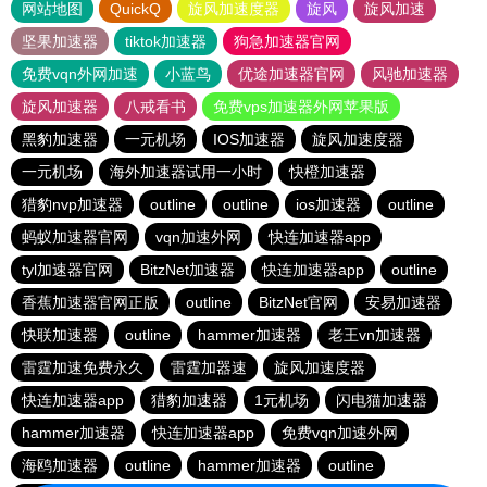
网站地图
QuickQ
旋风加速度器
旋风
旋风加速
坚果加速器
tiktok加速器
狗急加速器官网
免费vqn外网加速
小蓝鸟
优途加速器官网
风驰加速器
旋风加速器
八戒看书
免费vps加速器外网苹果版
黑豹加速器
一元机场
IOS加速器
旋风加速度器
一元机场
海外加速器试用一小时
快橙加速器
猎豹nvp加速器
outline
outline
ios加速器
outline
蚂蚁加速器官网
vqn加速外网
快连加速器app
tyl加速器官网
BitzNet加速器
快连加速器app
outline
香蕉加速器官网正版
outline
BitzNet官网
安易加速器
快联加速器
outline
hammer加速器
老王vn加速器
雷霆加速免费永久
雷霆加器速
旋风加速度器
快连加速器app
猎豹加速器
1元机场
闪电猫加速器
hammer加速器
快连加速器app
免费vqn加速外网
海鸥加速器
outline
hammer加速器
outline