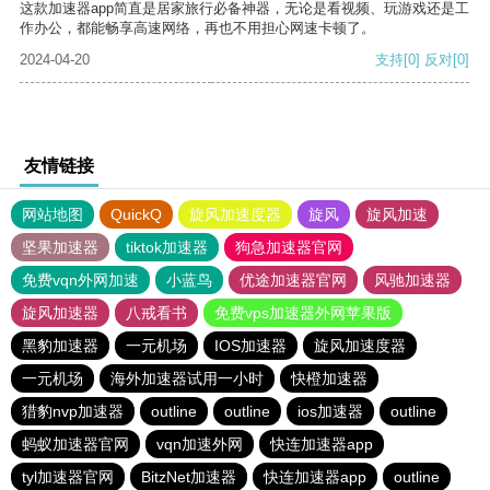
这款加速器app简直是居家旅行必备神器，无论是看视频、玩游戏还是工
作办公，都能畅享高速网络，再也不用担心网速卡顿了。
2024-04-20
支持
[0]
反对
[0]
友情链接
网站地图
QuickQ
旋风加速度器
旋风
旋风加速
坚果加速器
tiktok加速器
狗急加速器官网
免费vqn外网加速
小蓝鸟
优途加速器官网
风驰加速器
旋风加速器
八戒看书
免费vps加速器外网苹果版
黑豹加速器
一元机场
IOS加速器
旋风加速度器
一元机场
海外加速器试用一小时
快橙加速器
猎豹nvp加速器
outline
outline
ios加速器
outline
蚂蚁加速器官网
vqn加速外网
快连加速器app
tyl加速器官网
BitzNet加速器
快连加速器app
outline