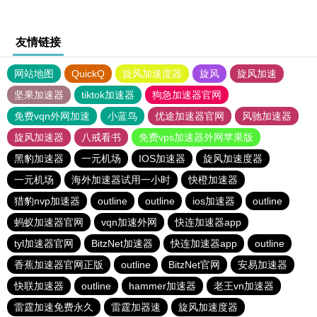
友情链接
网站地图
QuickQ
旋风加速度器
旋风
旋风加速
坚果加速器
tiktok加速器
狗急加速器官网
免费vqn外网加速
小蓝鸟
优途加速器官网
风驰加速器
旋风加速器
八戒看书
免费vps加速器外网苹果版
黑豹加速器
一元机场
IOS加速器
旋风加速度器
一元机场
海外加速器试用一小时
快橙加速器
猎豹nvp加速器
outline
outline
ios加速器
outline
蚂蚁加速器官网
vqn加速外网
快连加速器app
tyl加速器官网
BitzNet加速器
快连加速器app
outline
香蕉加速器官网正版
outline
BitzNet官网
安易加速器
快联加速器
outline
hammer加速器
老王vn加速器
雷霆加速免费永久
雷霆加器速
旋风加速度器