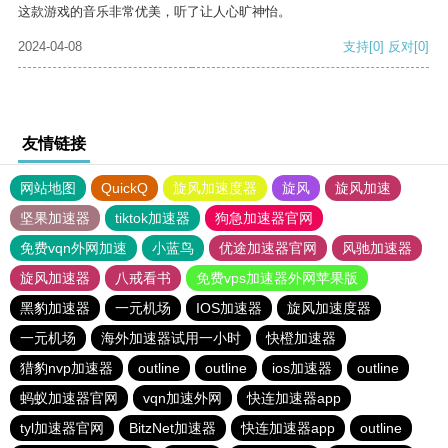
这款游戏的音乐非常优美，听了让人心旷神怡。
2024-04-08
支持
[0]
反对
[0]
友情链接
网站地图
QuickQ
旋风加速度器
旋风
旋风加速
坚果加速器
tiktok加速器
狗急加速器官网
免费vqn外网加速
小蓝鸟
优途加速器官网
风驰加速器
旋风加速器
八戒看书
免费vps加速器外网苹果版
黑豹加速器
一元机场
IOS加速器
旋风加速度器
一元机场
海外加速器试用一小时
快橙加速器
猎豹nvp加速器
outline
outline
ios加速器
outline
蚂蚁加速器官网
vqn加速外网
快连加速器app
tyl加速器官网
BitzNet加速器
快连加速器app
outline