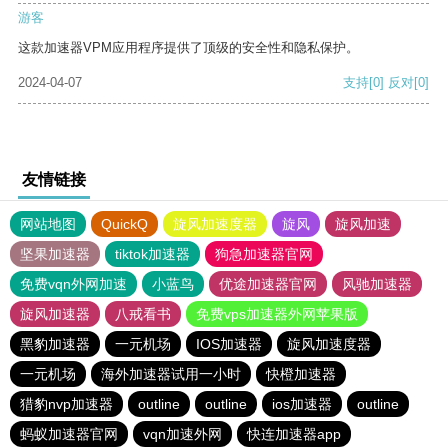
游客
这款加速器VPM应用程序提供了顶级的安全性和隐私保护。
2024-04-07
支持
[0]
反对
[0]
友情链接
网站地图
QuickQ
旋风加速度器
旋风
旋风加速
坚果加速器
tiktok加速器
狗急加速器官网
免费vqn外网加速
小蓝鸟
优途加速器官网
风驰加速器
旋风加速器
八戒看书
免费vps加速器外网苹果版
黑豹加速器
一元机场
IOS加速器
旋风加速度器
一元机场
海外加速器试用一小时
快橙加速器
猎豹nvp加速器
outline
outline
ios加速器
outline
蚂蚁加速器官网
vqn加速外网
快连加速器app