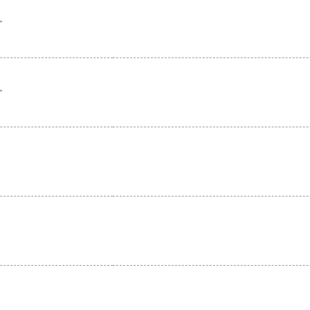
。
。
。