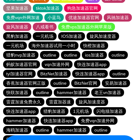
坚果加速器
tiktok加速器
狗急加速器官网
免费vqn外网加速
小蓝鸟
优途加速器官网
风驰加速器
旋风加速器
八戒看书
免费vps加速器外网苹果版
黑豹加速器
一元机场
IOS加速器
旋风加速度器
一元机场
海外加速器试用一小时
快橙加速器
猎豹nvp加速器
outline
outline
ios加速器
outline
蚂蚁加速器官网
vqn加速外网
快连加速器app
tyl加速器官网
BitzNet加速器
快连加速器app
outline
香蕉加速器官网正版
outline
BitzNet官网
安易加速器
快联加速器
outline
hammer加速器
老王vn加速器
雷霆加速免费永久
雷霆加器速
旋风加速度器
快连加速器app
猎豹加速器
1元机场
闪电猫加速器
hammer加速器
快连加速器app
免费vqn加速外网
海鸥加速器
outline
hammer加速器
outline
闪电猫加速器