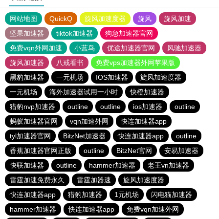
网站地图
QuickQ
旋风加速度器
旋风
旋风加速
坚果加速器
tiktok加速器
狗急加速器官网
免费vqn外网加速
小蓝鸟
优途加速器官网
风驰加速器
旋风加速器
八戒看书
免费vps加速器外网苹果版
黑豹加速器
一元机场
IOS加速器
旋风加速度器
一元机场
海外加速器试用一小时
快橙加速器
猎豹nvp加速器
outline
outline
ios加速器
outline
蚂蚁加速器官网
vqn加速外网
快连加速器app
tyl加速器官网
BitzNet加速器
快连加速器app
outline
香蕉加速器官网正版
outline
BitzNet官网
安易加速器
快联加速器
outline
hammer加速器
老王vn加速器
雷霆加速免费永久
雷霆加器速
旋风加速度器
快连加速器app
猎豹加速器
1元机场
闪电猫加速器
hammer加速器
快连加速器app
免费vqn加速外网